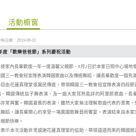
活動櫥窗
佈日期：2019-08-02
8年度「歡樂爸爸節」系列慶祝活動
為使家內長輩歡度一年一度溫馨父親節，8月2日於本家日照中心場地
韓國三一教會短宣隊表演韓國歌曲以及傳統舞蹈，讓長輩歡度一個充
節目由花蓮真理堂張冀民傳道，帶領韓國三一教會短宣隊表演四段節
唱、韓國傳統扇子舞表演、及一曲大家耳熟能詳的阿里郎歌曲，長
都非常興奮。韓國嘉賓的表演，雖然大家無法理解歌曲代表的意寓，
統舞蹈，讓長輩開心的享受一場異國歌舞藝術饗宴。表演結束由本家
父親節快樂。
任表示本次活動非常感謝花蓮真理堂的協助，帶領遠道而來的韓國朋