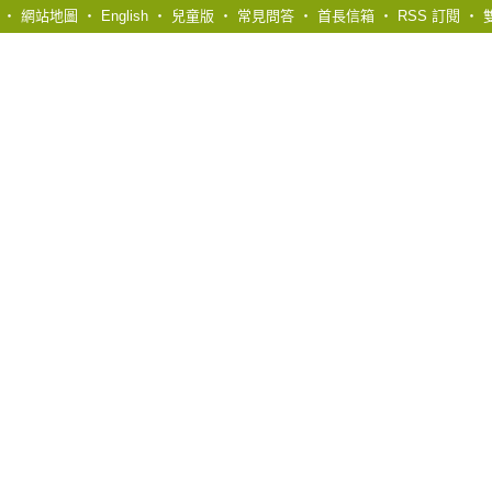
‧
網站地圖
‧
English
‧
兒童版
‧
常見問答
‧
首長信箱
‧
RSS 訂閱
‧