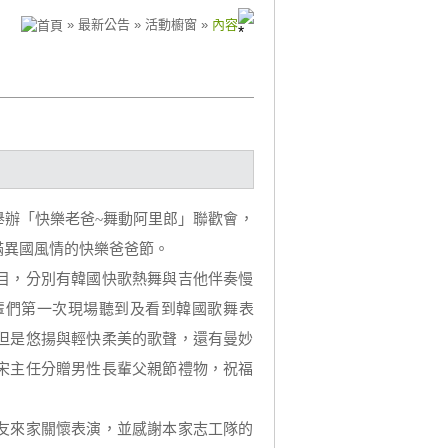
» 最新公告 » 活動櫥窗 »
內容
舉辦「快樂老爸~舞動阿里郎」聯歡會，
滿異國風情的快樂爸爸節。
目，分別有韓國快歌熱舞與吉他伴奏慢
輩們第一次現場聽到及看到韓國歌舞表
但是悠揚與輕快柔美的歌聲，還有曼妙
宋主任分贈男性長輩父親節禮物，祝福
友來家關懷表演，並感謝本家志工隊的