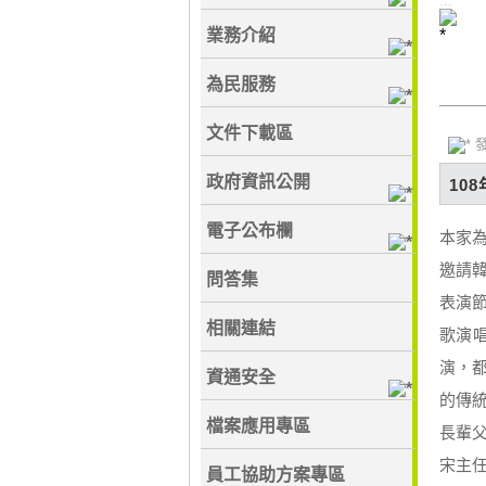
:::
業務介紹
為民服務
文件下載區
發
政府資訊公開
10
電子公布欄
本家
邀請
問答集
表演
相關連結
歌演
演，
資通安全
的傳
檔案應用專區
長輩
宋主
員工協助方案專區