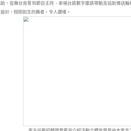
協助，從舞台背景到節目主持、串場台語數字厘語帶動及協助推送輪
景設計，栩栩如生的舞者，令人讚嘆。
家主任歡迎韓國貴賓並介紹活動立體背景是由本家志