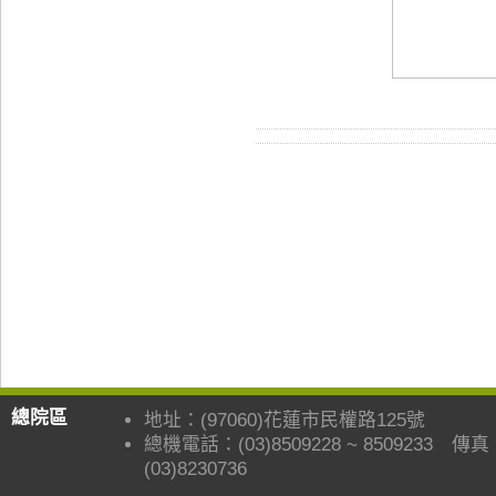
總院區
地址：(97060)花蓮市民權路125號
總機電話：(03)8509228 ~ 8509233 傳
(03)8230736