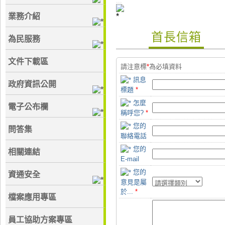
:::
業務介紹
首長信箱
為民服務
文件下載區
請注意標
*
為必填資料
訊息
政府資訊公開
標題
*
怎麼
電子公布欄
稱呼您?
*
您的
問答集
聯絡電話
您的
相關連結
E-mail
您的
資通安全
意見是屬
於...
*
檔案應用專區
員工協助方案專區